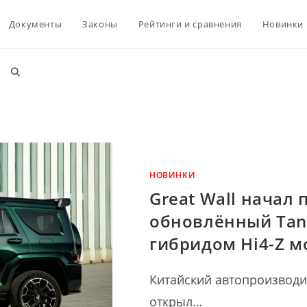
Документы
Законы
Рейтинги и сравнения
Новинки
Переключить
поиск
по
НОВИНКИ
Great Wall начал 
веб-
обновлённый Tank
гибридом Hi4-Z м
сайту
Китайский автопроизводи
открыл…