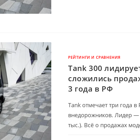
ЗАПИСИ
РЕЙТИНГ
САМЫХ
ПОПУЛЯРНЫХ
ПРЕМИАЛЬНЫХ
АВТОМОБИЛЕ
2025
ГОДА
В
РОССИИ.
ВОТ
ПОБЕДИТЕЛИ
РЕЙТИНГИ И СРАВНЕНИЯ
Tank 300 лидирует
сложились продаж
3 года в РФ
Tank отмечает три года в
внедорожников. Лидер — Ta
тыс.). Всё о продажах мо