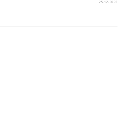
25.12.2025
 Tank 400 PHEV выходит на
ы стартуют 21 октября
тель Great Wall Motor (GWM) начинает…
22.10.2025