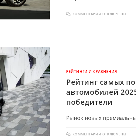
К
КОММЕНТАРИИ
ОТКЛЮЧЕНЫ
ЗАПИСИ
GREAT
WALL
НАЧАЛ
ПРИЁМ
ЗАКАЗОВ
НА
ОБНОВЛЁННЫ
TANK
700
В
КИТАЕ:
ТЕПЕРЬ
С
РЕЙТИНГИ И СРАВНЕНИЯ
ГИБРИДОМ
HI4-
Рейтинг самых п
Z
МОЩНОСТЬЮ
864
автомобилей 2025
Л.С.
победители
Рынок новых премиальны
К
КОММЕНТАРИИ
ОТКЛЮЧЕНЫ