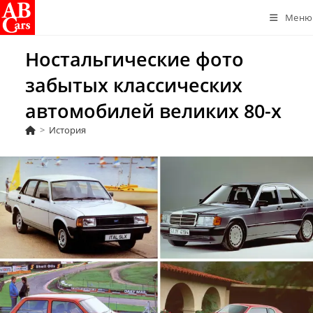
Перейти
Меню
к
содержимому
Ностальгические фото
забытых классических
автомобилей великих 80-х
>
История