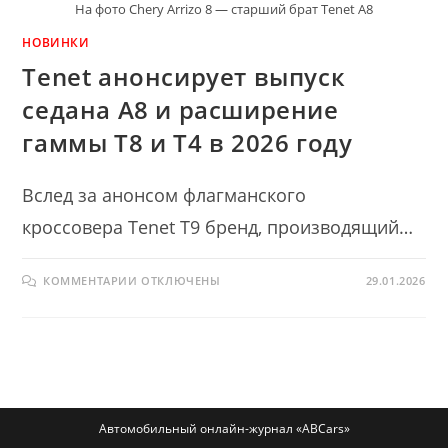
На фото Chery Arrizo 8 — старший брат Tenet A8
НОВИНКИ
Tenet анонсирует выпуск
седана A8 и расширение
гаммы T8 и T4 в 2026 году
Вслед за анонсом флагманского
кроссовера Tenet T9 бренд, производящий…
К
КОММЕНТАРИИ
ОТКЛЮЧЕНЫ
29.01.2026
ЗАПИСИ
TENET
АНОНСИРУЕТ
ВЫПУСК
СЕДАНА
A8
И
РАСШИРЕНИЕ
ГАММЫ
T8
И
Автомобильный онлайн-журнал «ABCars»
T4