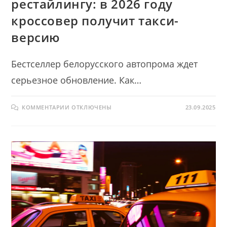
рестайлингу: в 2026 году
кроссовер получит такси-
версию
Бестселлер белорусского автопрома ждет
серьезное обновление. Как…
К
КОММЕНТАРИИ
ОТКЛЮЧЕНЫ
23.09.2025
ЗАПИСИ
BELGEE
X50
ГОТОВЯТ
К
РЕСТАЙЛИНГУ:
В
2026
ГОДУ
КРОССОВЕР
ПОЛУЧИТ
ТАКСИ-
ВЕРСИЮ