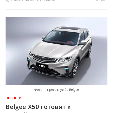
КОММЕНТАРИИ
ОТКЛЮЧЕНЫ
26.02.2026
ЗАПИСИ
МИНПРОМТОРГ
УТВЕРДИЛ
ФИНАЛЬНЫЙ
ПЕРЕЧЕНЬ
АВТОМОБИЛЕЙ
ДЛЯ
ТАКСИ:
В
СПИСКЕ
HAVAL
И
TENET
Фото — пресс-служба Belgee
НОВОСТИ
Belgee X50 готовят к