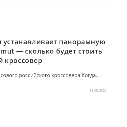
ы устанавливает панорамную
imut — сколько будет стоить
й кроссовер
сового российского кроссовера Когда…
12.05.2026
ЕТ