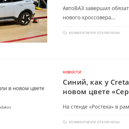
АвтоВАЗ завершил обяза
нового кроссовера…
К
КОММЕНТАРИИ
ОТКЛЮЧЕНЫ
ЗАПИСИ
БЕЗОПАСНОСТ
ПО-
НОВОМУ:
ЧТО
ПОКАЗАЛИ
КРАШ-
ТЕСТЫ
LADA
AZIMUT
НОВОСТИ
И
ПОЧЕМУ
Синий, как у Cret
ЭТО
ВАЖНО
новом цвете «Се
На стенде «Ростеха» в 
adakov
К
КОММЕНТАРИИ
ОТКЛЮЧЕНЫ
ЗАПИСИ