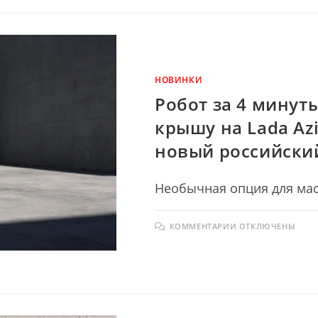
СИНИЙ,
КАК
У
CRETA:
LADA
AZIMUT
ПРЕДСТАВИЛИ
В
НОВОМ
НОВИНКИ
ЦВЕТЕ
«СЕРЕНАДА»
Робот за 4 минут
крышу на Lada Az
новый российски
Необычная опция для мас
К
КОММЕНТАРИИ
ОТКЛЮЧЕНЫ
ЗАПИСИ
РОБОТ
ЗА
4
МИНУТЫ
УСТАНАВЛИВА
ПАНОРАМНУЮ
КРЫШУ
НА
LADA