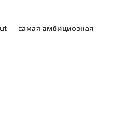
mut — самая амбициозная
 за десятилетие
уску своей самой амбициозной…
08.05.2026
Я