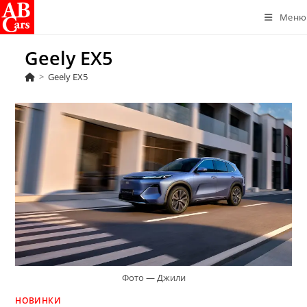
Перейти
Меню
к
содержимому
Geely EX5
>
Geely EX5
Фото — Джили
НОВИНКИ