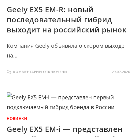
Geely EX5 EM-R: новый
последовательный гибрид
выходит на российский рынок
Компания Geely объявила о скором выходе
на…
К
КОММЕНТАРИИ
ОТКЛЮЧЕНЫ
29.07.2026
ЗАПИСИ
GEELY
EX5
EM-
R:
НОВЫЙ
ПОСЛЕДОВАТЕЛЬНЫЙ
ГИБРИД
ВЫХОДИТ
НА
РОССИЙСКИЙ
НОВИНКИ
РЫНОК
Geely EX5 EM-i — представлен