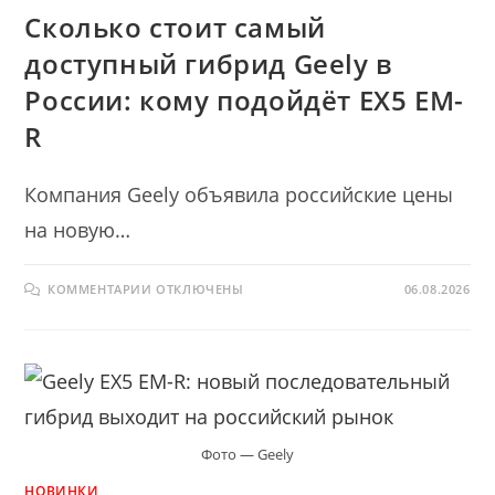
Сколько стоит самый
доступный гибрид Geely в
России: кому подойдёт EX5 EM-
R
Компания Geely объявила российские цены
на новую…
К
КОММЕНТАРИИ
ОТКЛЮЧЕНЫ
06.08.2026
ЗАПИСИ
СКОЛЬКО
СТОИТ
САМЫЙ
ДОСТУПНЫЙ
ГИБРИД
GEELY
В
РОССИИ:
КОМУ
ПОДОЙДЁТ
Фото — Geely
EX5
EM-
R
НОВИНКИ