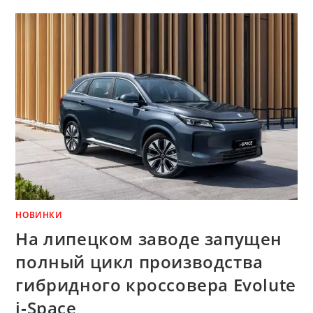
КОНЧИЛСЯ»:
НА
ЧТО
МЕНЯТЬ
АВТО
ЗА
1,5
МЛН
РУБЛЕЙ,
ЧТОБЫ
НЕ
СТОЯТЬ
В
ОЧЕРЕДЯХ
НА
АЗС
НОВИНКИ
На липецком заводе запущен
полный цикл производства
гибридного кроссовера Evolute
i‑Space