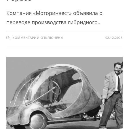
Компания «Моторинвест» объявила о
переводе производства гибридного…
К
КОММЕНТАРИИ
ОТКЛЮЧЕНЫ
02.12.2025
ЗАПИСИ
НА
ЛИПЕЦКОМ
ЗАВОДЕ
ЗАПУЩЕН
ПОЛНЫЙ
ЦИКЛ
ПРОИЗВОДСТВА
ГИБРИДНОГО
КРОССОВЕРА
EVOLUTE
I‑SPACE