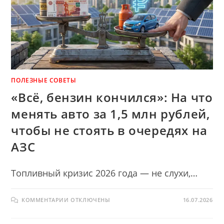
ПОЛЕЗНЫЕ СОВЕТЫ
«Всё, бензин кончился»: На что
менять авто за 1,5 млн рублей,
чтобы не стоять в очередях на
АЗС
Топливный кризис 2026 года — не слухи,…
К
КОММЕНТАРИИ
ОТКЛЮЧЕНЫ
16.07.2026
ЗАПИСИ
«ВСЁ,
БЕНЗИН