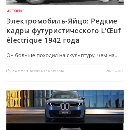
ИСТОРИЯ
Электромобиль-Яйцо: Редкие
кадры футуристического L’Œuf
électrique 1942 года
Он больше походил на скульптуру, чем на…
К
КОММЕНТАРИИ
ОТКЛЮЧЕНЫ
28.11.2025
ЗАПИСИ
ЭЛЕКТРОМОБИЛЬ-
ЯЙЦО:
РЕДКИЕ
КАДРЫ
ФУТУРИСТИЧЕСКОГО
L’ŒUF
ÉLECTRIQUE
1942
ГОДА