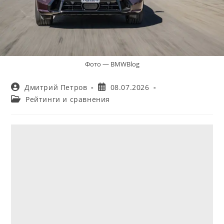
Фото — BMWBlog
Автор
Запись
Дмитрий Петров
08.07.2026
записи:
опубликована:
Рубрика
Рейтинги и сравнения
записи: