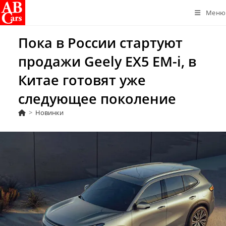
Перейти
Меню
к
содержимому
Пока в России стартуют
продажи Geely EX5 EM-i, в
Китае готовят уже
следующее поколение
>
Новинки