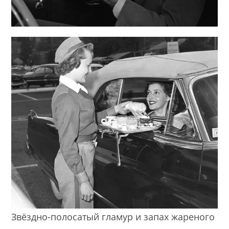
Звёздно-полосатый гламур и запах жареного