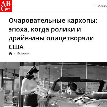
Перейти
Меню
к
содержимому
Очаровательные кархопы:
эпоха, когда ролики и
драйв-ины олицетворяли
США
>
История