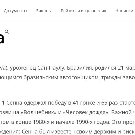
Документы
Законы
Рейтинги и сравнения
Новинки
а
Переключить
поиск
lva), уроженец Сан-Паулу, Бразилия, родился 21 ма
по
дающимся бразильским автогонщиком, трижды зав
веб-
 Сенна одержал победу в 41 гонке и 65 раз старто
розвища «Волшебник» и «Человек дождя». Важной 
сайту
ом в конце 1980-х и начале 1990-х годов. Это про
дения: Сенна был известен своим дерзким и риск