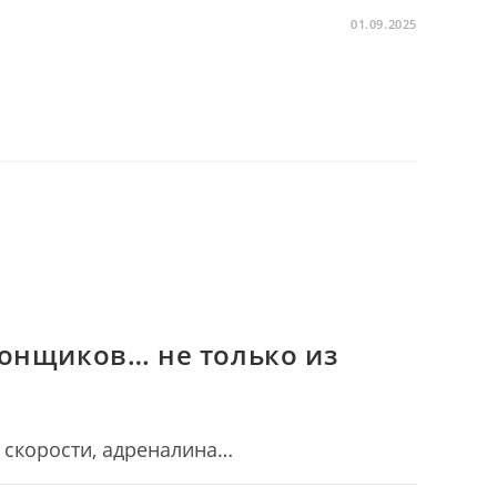
01.09.2025
гонщиков… не только из
 скорости, адреналина…