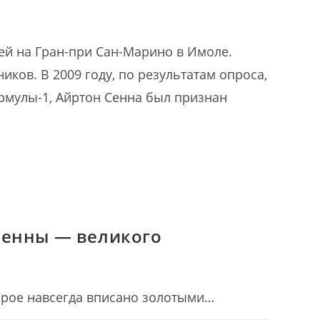
ей на Гран-при Сан-Марино в Имоле.
иков. В 2009 году, по результатам опроса,
рмулы-1, Айртон Сенна был признан
Сенны — великого
орое навсегда вписано золотыми…