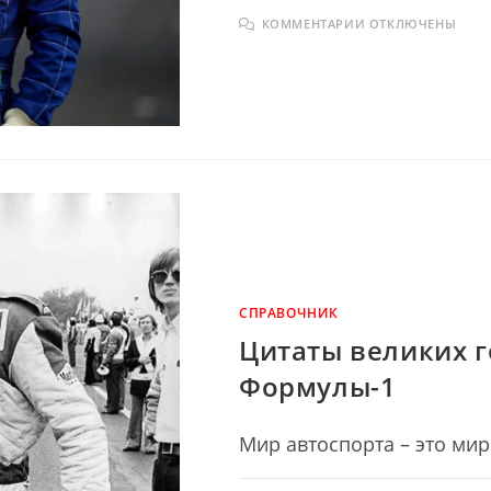
К
КОММЕНТАРИИ
ОТКЛЮЧЕНЫ
ЗАПИСИ
ЦИТАТЫ
АЙРТОНА
СЕННЫ
—
ВЕЛИКОГО
АВТОГОНЩИКА
СПРАВОЧНИК
Цитаты великих 
Формулы-1
Мир автоспорта – это мир