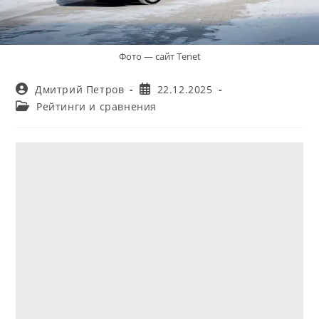
Фото — сайт Tenet
Автор
Запись
Дмитрий Петров
22.12.2025
записи:
опубликована:
Рубрика
Рейтинги и сравнения
записи: