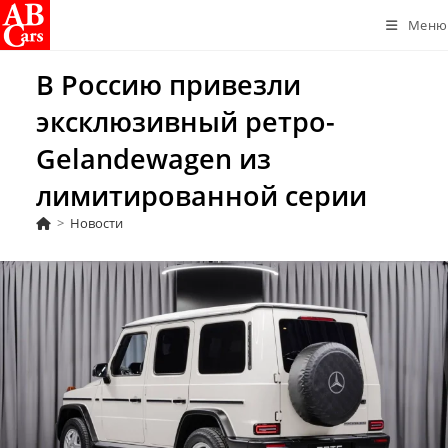
Перейти
Меню
к
содержимому
В Россию привезли
эксклюзивный ретро-
Gelandewagen из
лимитированной серии
>
Новости