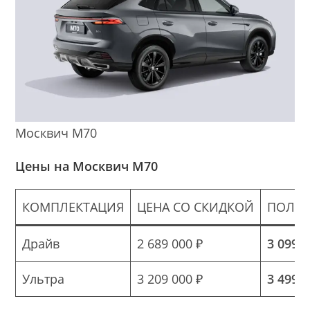
Москвич М70
Цены на Москвич М70
КОМПЛЕКТАЦИЯ
ЦЕНА СО СКИДКОЙ
ПОЛНА
Драйв
2 689 000 ₽
3 099 0
Ультра
3 209 000 ₽
3 499 0