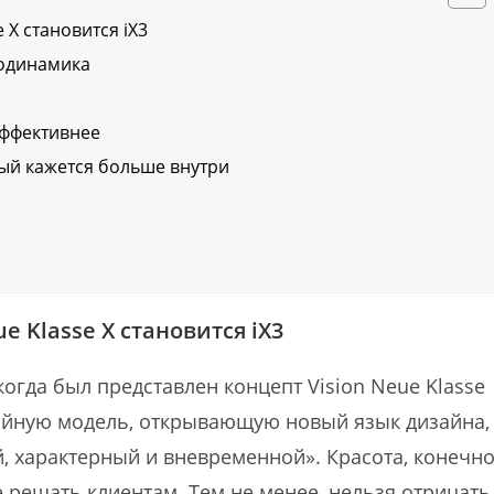
 X становится iX3
родинамика
X
эффективнее
ый кажется больше внутри
e Klasse X становится iX3
огда был представлен концепт Vision Neue Klasse
ерийную модель, открывающую новый язык дизайна,
 характерный и вневременной». Красота, конечно
е решать клиентам. Тем не менее, нельзя отрицать