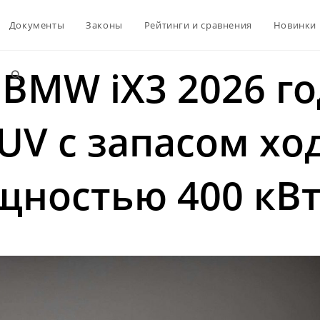
Документы
Законы
Рейтинги и сравнения
Новинки
BMW iX3 2026 го
Переключить
SUV с запасом хо
поиск
по
щностью 400 кВ
веб-
сайту