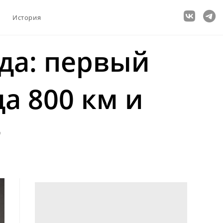
История
да: первый
да 800 км и
т